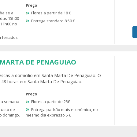
Preço
ia se a
Flores a partir de 18 €
 das 15h00
Entrega standard 8.50 €
 11h00 no
 feriados
 MARTA DE PENAGUIAO
frescas a domicílio em Santa Marta De Penaguiao. O
a 48 horas em Santa Marta De Penaguiao.
Preço
e a semana
Flores a partir de 25€
custo de
Entrega padrão mais económica, no
ao domingo.
mesmo dia expresso 5 €